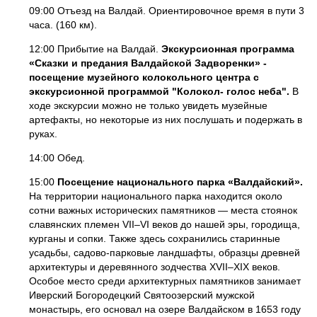
09:00 Отъезд на Валдай. Ориентировочное время в пути 3
часа. (160 км).
12:00 Прибытие на Валдай.
Экскурсионная программа
«Сказки и предания Валдайской Задворенки» -
посещение музейного колокольного центра c
экскурсионной программой "Колокол- голос неба".
В
ходе экскурсии можно не только увидеть музейные
артефакты, но некоторые из них послушать и подержать в
руках.
14:00 Обед.
15:00
Посещение национального парка «Валдайский».
На территории национального парка находится около
сотни важных исторических памятников — места стоянок
славянских племен VII–VI веков до нашей эры, городища,
курганы и сопки. Также здесь сохранились старинные
усадьбы, садово-парковые ландшафты, образцы древней
архитектуры и деревянного зодчества XVII–XIX веков.
Особое место среди архитектурных памятников занимает
Иверский Богородецкий Святоозерский мужской
монастырь, его основал на озере Валдайском в 1653 году