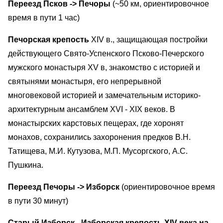
Переезд Псков -> Печоры
(~50 км, ориентировочное
время в пути 1 час)
Печорская крепость
XIV в., защищающая постройки
действующего Свято-Успенского Псково-Печерского
мужского монастыря XV в, знакомство с историей и
святынями монастыря, его непрерывной
многовековой историей и замечательным историко-
архитектурным ансамблем XVI - XIX веков. В
монастырских карстовых пещерах, где хоронят
монахов, сохранились захоронения предков В.Н.
Татищева, М.И. Кутузова, М.П. Мусоргского, А.С.
Пушкина.
Переезд Печоры -> Изборск
(ориентировочное время
в пути 30 минут)
Старый Изборск
- Изборская крепость XIV века на