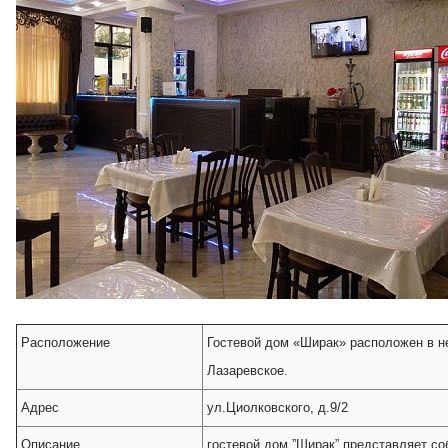
Расположение
Гостевой дом «Ширак» расположен в н
Лазаревское.
Адрес
ул.Циолковского, д.9/2
Описание
гостевой дом ”Ширак” представляет с