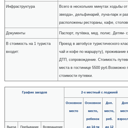
Инфраструктура
Всего в нескольких минутах ходьбы от
звезда», дельфинарий, луна-парк и р
расположены рестораны, кафе, столов
Документы
Паспорт, путёвка, мед. полис. Детям- 
В стоимость
на 1 туриста
Проезд в автобусе туристического кл
входит:
чай и кофе по маршруту), проживание 
ДТП, сопровождение. Стоимость путевк
места в гостинице 5500 руб.Возможно п
стоимости путевки.
График заездов
2-х местный с лоджией
Основное
Основное
Доп.
Доп
место
место,
место,
мест
ребенок
реб.
взрос
Выезд
Пребывание
Возвращение
до 14-ти
до 12