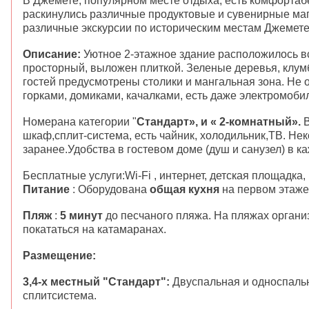
В Джемете, популярном месте отдыха, есть комфорта
раскинулись различные продуктовые и сувенирные маг
различные экскурсии по историческим местам Джемете
Описание:
Уютное 2-этажное здание расположилось вс
просторный, выложен плиткой. Зеленые деревья, клум
гостей предусмотрены столики и мангальная зона. Не 
горками, домиками, качалками, есть даже электромоби
Номерана категории "
Стандарт», и « 2-комнатный».
В
шкаф,сплит-система, есть чайник, холодильник,ТВ. Не
заранее.Удобства в гостевом доме (душ и санузел) в к
Бесплатные услуги:Wi-Fi , интернет, детская площадка,
Питание
: Оборудована
общая кухня
на первом этаже 
Пляж
:
5 минут
до песчаного пляжа. На пляжах органи
покататься на катамаранах.
Размещение:
3,4-х местный "Стандарт":
Двуспальная и односпальн
сплитсистема.