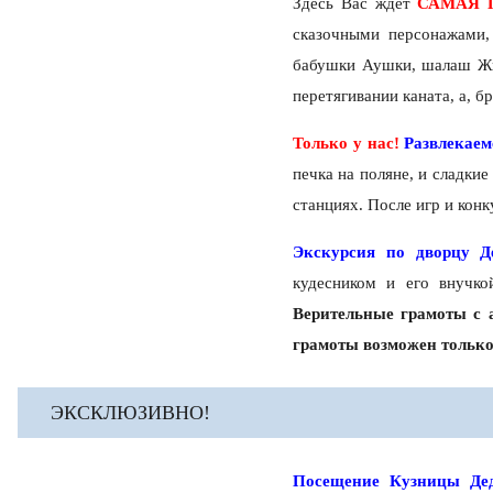
Здесь Вас ждет
САМАЯ 
сказочными персонажами,
бабушки Аушки, шалаш Жит
перетягивании каната, а, б
Только у нас!
Развлекаем
печка на поляне, и сладки
станциях. После игр и кон
Экскурсия по дворцу Д
кудесником и его внучк
Верительные грамоты с 
грамоты возможен только п
ЭКСКЛЮЗИВНО!
Посещение Кузницы Дед