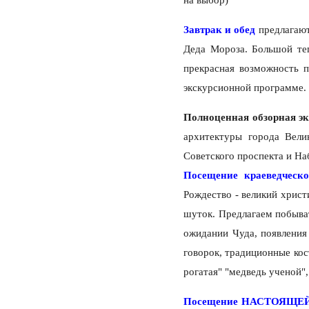
на выбор)
Завтрак и обед
предлагают
Деда Мороза. Большой теп
прекрасная возможность п
экскурсионной программе.
Полноценная обзорная э
архитектуры города Вел
Советского проспекта и Н
Посещение краеведческо
Рождество - великий христ
шуток. Предлагаем побыват
ожидании Чуда, появления
говорок, традиционные кос
рогатая" "медведь ученой",
Посещение НАСТОЯЩЕЙ 