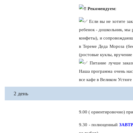
Рекомендуем:
Если вы не хотите зак
ребенок - дошкольник, мы 
конфеты), и сопровождающ
в Тереме Деда Мороза (бе
(ростовые куклы, вручение 
Питание лучше заказы
Наша программа очень насы
все кафе в Великом Устюге
2 день
9.00 ( ориентировочно) пр
9.30 - полноценный
ЗАВТ