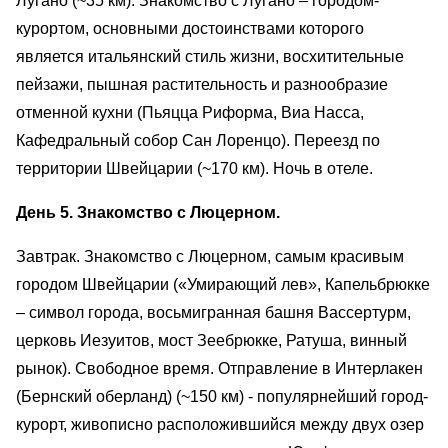
Лугано (~35 км). Знакомство с Лугано – городом-
курортом, основными достоинствами которого
является итальянский стиль жизни, восхитительные
пейзажи, пышная растительность и разнообразие
отменной кухни (Пьяцца Риформа, Виа Насса,
Кафедральный собор Сан Лоренцо). Переезд по
территории Швейцарии (~170 км). Ночь в отеле.
День 5. Знакомство с Люцерном.
Завтрак. Знакомство с Люцерном, самым красивым
городом Швейцарии («Умирающий лев», Капельбрюкке
– символ города, восьмигранная башня Вассертурм,
церковь Иезуитов, мост Зеебрюкке, Ратуша, винный
рынок). Свободное время. Отправление в Интерлакен
(Бернский оберланд) (~150 км) - популярнейший город-
курорт, живописно расположившийся между двух озер