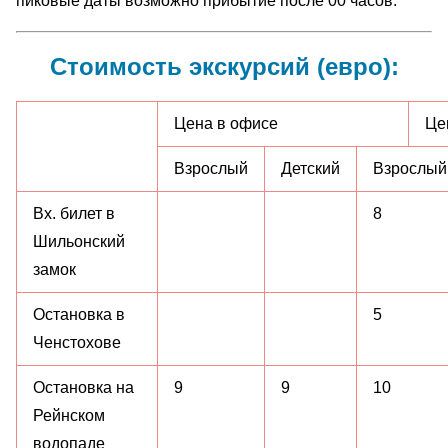
пиковые даты возможно прибытие после 00 часов.
Стоимость экскурсий (евро):
Цена в офисе
Це
Взрослый
Детский
Взрослый
Вх. билет в
8
Шильонский
замок
Остановка в
5
Ченстохове
Остановка на
9
9
10
Рейнском
водопаде