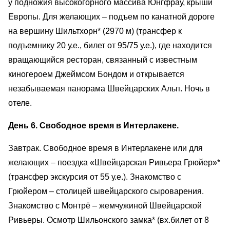
у подножия высокогорного массива Юнгфрау, крыши
Европы. Для желающих – подъем по канатной дороге
на вершину Шильтхорн* (2970 м) (трансфер к
подъемнику 20 у.е., билет от 95/75 у.е.), где находится
вращающийся ресторан, связанный с известным
киногероем Джеймсом Бондом и открывается
незабываемая панорама Швейцарских Альп. Ночь в
отеле.
День 6. Свободное время в Интерлакене.
Завтрак. Свободное время в Интерлакене или для
желающих – поездка «Швейцарская Ривьера Грюйер»*
(трансфер экскурсия от 55 у.е.). Знакомство с
Грюйером – столицей швейцарского сыроварения.
Знакомство с Монтрё – жемчужиной Швейцарской
Ривьеры. Осмотр Шильонского замка* (вх.билет от 8