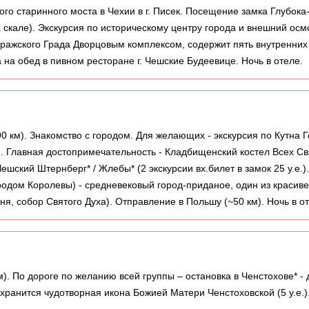
амого старинного моста в Чехии в г. Писек. Посещение замка Глубо
 скале). Экскурсия по историческому центру города и внешний осм
ражского Града Дворцовым комплексом, содержит пять внутренних 
а на обед в пивном ресторане г. Чешские Будеевице. Ночь в отеле.
0 км). Знакомство с городом. Для желающих - экскурсия по Кутна Гор
). Главная достопримечательность - Кладбищенский костел Всех Св
у Чешский Штернберг* / Жлебы* (2 экскурсии вх.билет в замок 25 у.е
ородом Королевы) - средневековый город-приданое, один из красив
я, собор Святого Духа). Отправление в Польшу (~50 км). Ночь в от
м). По дороге по желанию всей группы – остановка в Ченстохове* -
 хранится чудотворная икона Божией Матери Ченстоховской (5 у.е.