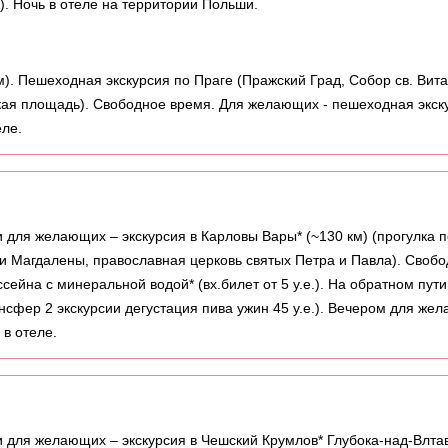
). Ночь в отеле на территории Польши.
м). Пешеходная экскурсия по Праге (Пражский Град, Собор св. Вита
кая площадь). Свободное время. Для желающих - пешеходная экск
еле.
 для желающих – экскурсия в Карловы Вары* (~130 км) (прогулка п
ии Магдалены, православная церковь святых Петра и Павла). Своб
ейна с минеральной водой* (вх.билет от 5 у.е.). На обратном пут
нсфер 2 экскурсии дегустация пива ужин 45 у.е.). Вечером для ж
 в отеле.
и для желающих – экскурсия в Чешский Крумлов* Глубока-над-Влтав