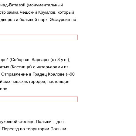
ка-над-Влтавой (монументальный
отр замка Чешский Крумлов, который
дворов и большой парк. Экскурсия по
е* (Собор св. Варвары (от 3 у.е.),
ятых (Костница) с интерьерами из
.). Отправление в Градец Кралове (~90
ейших чешских городов, настоящая
еле.
 духовной столице Польши – для
). Переезд по территории Польши.