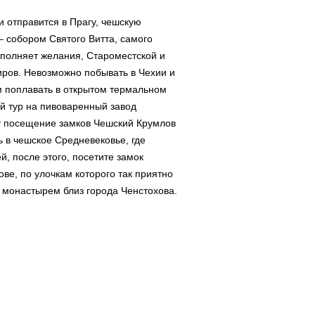
и отправится в Прагу, чешскую
– собором Святого Витта, самого
сполняет желания, Староместской и
ров. Невозможно побывать в Чехии и
м поплавать в открытом термальном
й тур на пивоваренный завод
му посещение замков Чешский Крумлов
 в чешское Средневековье, где
, после этого, посетите замок
ве, по улочкам которого так приятно
м монастырем близ города Ченстохова.