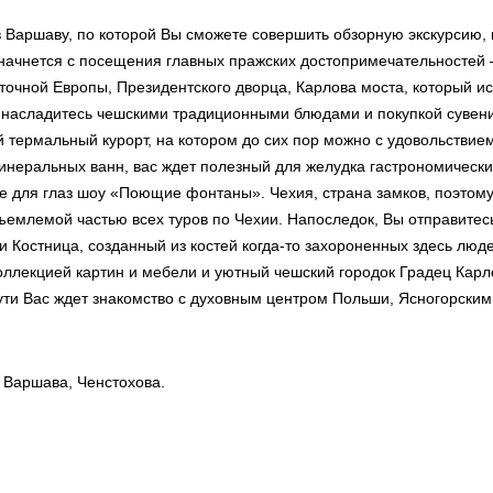
в Варшаву, по которой Вы сможете совершить обзорную экскурсию, 
 начнется с посещения главных пражских достопримечательностей 
сточной Европы, Президентского дворца, Карлова моста, который и
 насладитесь чешскими традиционными блюдами и покупкой сувени
 термальный курорт, на котором до сих пор можно с удовольствие
инеральных ванн, вас ждет полезный для желудка гастрономически
ое для глаз шоу «Поющие фонтаны». Чехия, страна замков, поэто
ъемлемой частью всех туров по Чехии. Напоследок, Вы отправитесь
 Костница, созданный из костей когда-то захороненных здесь людей
ллекцией картин и мебели и уютный чешский городок Градец Карло
пути Вас ждет знакомство с духовным центром Польши, Ясногорски
, Варшава, Ченстохова.