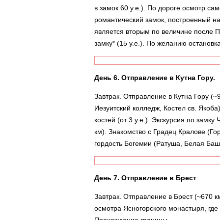
в замок 60 у.е.). По дороге осмотр с
романтический замок, построенный на
является вторым по величине после П
замку* (15 у.е.). По желанию остановк
День 6. Отправление в Кутна Гору.
Завтрак. Отправление в Кутна Гору (~9
Иезуитский колледж, Костел св. Якоба
костей (от 3 у.е.). Экскурсия по замк
км). Знакомство с Градец Кралове (Г
гордость Богемии (Ратуша, Белая Башн
День 7. Отправление в Брест
.
Завтрак. Отправление в Брест (~670 к
осмотра Ясногорского монастыря, где