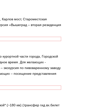
, Карлов мост, Староместская
урсия «Вышеград – вторая резиденция
о курортной части города, Городской
одное время. Для желающих -
и – экскурсия по пивоваренному заводу
елающих – посещение представления
ой* (~180 км) (трансфер гид вх.билет