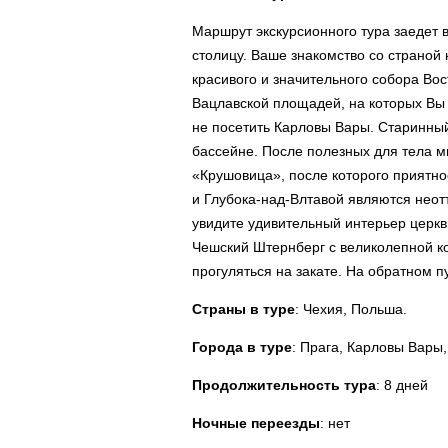
Маршрут экскурсионного тура заедет 
столицу. Ваше знакомство со страной
красивого и значительного собора Во
Вацлавской площадей, на которых Вы
не посетить Карловы Вары. Старинный
бассейне. После полезных для тела м
«Крушовица», после которого приятн
и Глубока-над-Влтавой являются неот
увидите удивительный интерьер церкви
Чешский Штернберг с великолепной ко
прогуляться на закате. На обратном 
Страны в туре
: Чехия, Польша.
Города в туре
: Прага, Карловы Вары
Продолжительность тура
: 8 дней
Ночные переезды
: нет