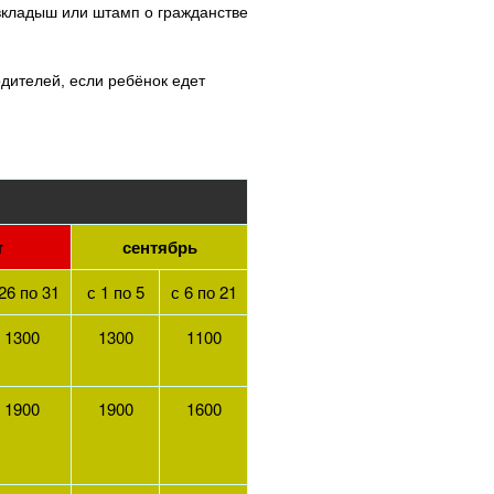
, вкладыш или штамп о гражданстве
одителей, если ребёнок едет
т
сентябрь
26 по 31
с 1 по 5
с 6 по 21
1300
1300
1100
1900
1900
1600