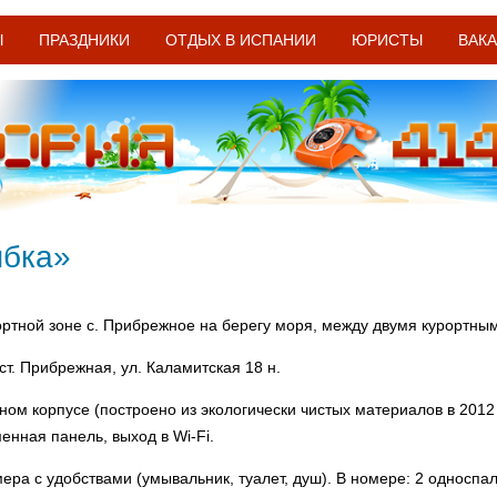
Ы
ПРАЗДНИКИ
ОТДЫХ В ИСПАНИИ
ЮРИСТЫ
ВАК
ыбка»
ртной зоне с. Прибрежное на берегу моря, между двумя курортными
ст. Прибрежная, ул. Каламитская 18 н.
ном корпусе (построено из экологически чистых материалов в 2012
енная панель, выход в Wi-Fi.
ра с удобствами (умывальник, туалет, душ). В номере: 2 односпа