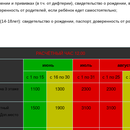
жении и прививках (в т.ч. от дифтерии), свидетельство о рождении
еренность от родителей, если ребёнок едет самостоятельно;
14-18лет): свидетельство о рождении, паспорт, доверенность от р
РАСЧЁТНЫЙ ЧАС 12.00
июнь
июль
авгус
с 1 по 15
с 16 по 30
с 1 по 31
с 1 по 25
с 
1100
1300
2300
2300
на 3 этаже
1500
1900
3100
3100
стный
. Доп.место