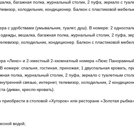
алка, багажная полка, журнальный столик, 2 пуфа, зеркало с туа
елевизор, холодильник, кондиционер. Балкон с пластиковой мебел
а с удобствами (умывальник, туалет, душ). В номере: 2 односпал
 одежды, вешалка, багажная полка, журнальный столик, 2 пуфа, зе
 телевизор, холодильник, кондиционер. Балкон с пластиковой мебе
ера «Люкс» и 2-хместный 2-хкомнатный номера «Люкс Панорамный»
 В номере: спальня, гостиная, прихожая; 1 двуспальная кровать, п
жная полка, журнальный столик, 2 пуфа, зеркало с туалетным сто
внутренней связью, интернет, телевизор, холодильник, 2 кондицион
а (диван, кресло-кровать).
 приобрести в столовой «Хуторок» или ресторане «Золотая рыбка»
есной водой,