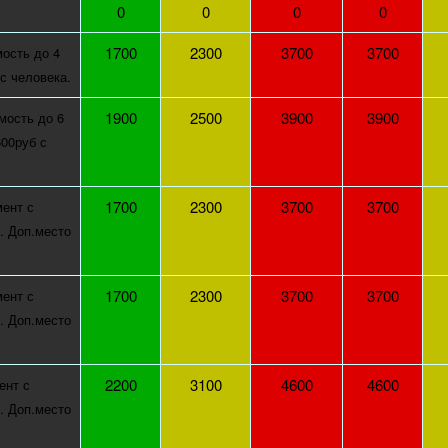
0
0
0
0
1700
2300
3700
3700
ость до 4
 с человека.
1900
2500
3900
3900
мость до 6
600руб с
1700
2300
3700
3700
ент с
ж. Доп.место
1700
2300
3700
3700
ент с
ж. Доп.место
2200
3100
4600
4600
ент с
ж. Доп.место