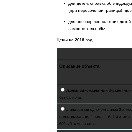
для детей: справка об эпидокру
(при пересечении границы), дов
для несовершеннолетних детей (
самостоятельно/li>
Цены на 2018 год
Описание объекта
Эконом однокомнатный 2-х местный 
без балкона.
Стандартный однокомнатный 2-х ме
(вместимость до 4 чел.). 1-й, 2-й этажи
600руб. с человека.